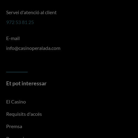
Servei d'atenció al client
972 53 81 25
E-mail
info@casinoperalada.com
Et pot interessar
El Casino
Requisits d'accés
Premsa