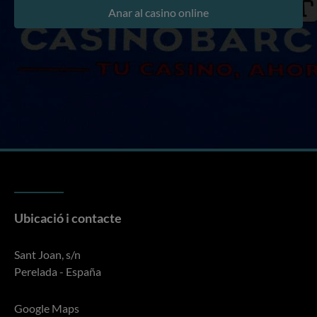
Anar al casino online
Ubicació i contacte
Sant Joan, s/n
Perelada - España
Google Maps