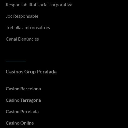
Responsabilitat social corporativa
Joc Responsable
Treballa amb nosaltres
Canal Denúncies
Casinos Grup Peralada
Casino Barcelona
Casino Tarragona
Casino Perelada
Casino Online