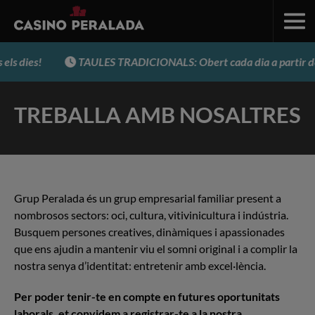
els dies!
TAULES TRADICIONALS: Obert cada dia a partir de
TREBALLA AMB NOSALTRES
Grup Peralada és un grup empresarial familiar present a
nombrosos sectors: oci, cultura, vitivinicultura i indústria.
Busquem persones creatives, dinàmiques i apassionades
que ens ajudin a mantenir viu el somni original i a complir la
nostra senya d’identitat: entretenir amb excel·lència.
Per poder tenir-te en compte en futures oportunitats
laborals, et convidem a registrar-te a la nostra