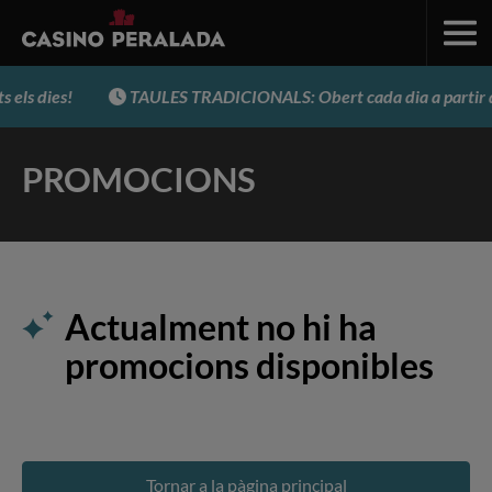
 els dies!
TAULES TRADICIONALS: Obert cada dia a partir d
PROMOCIONS
Actualment no hi ha
promocions disponibles
Tornar a la pàgina principal