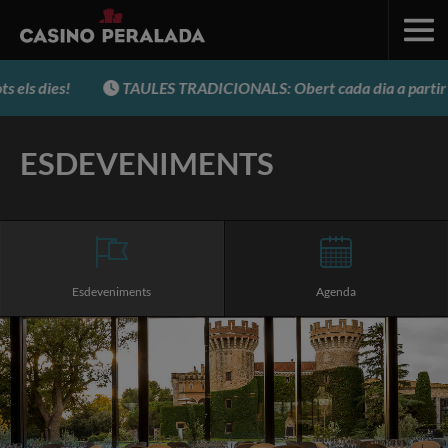
 els dies!
TAULES TRADICIONALS: Obert cada dia a partir d
ESDEVENIMENTS
Esdeveniments
Agenda