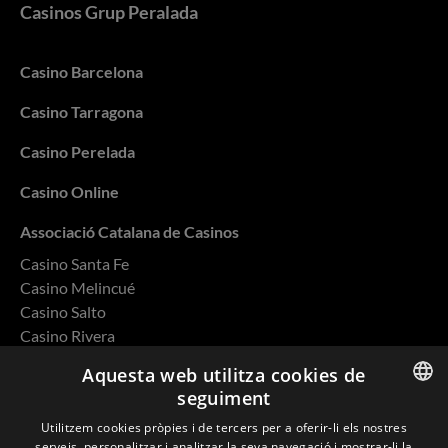
Casinos Grup Peralada
Casino Barcelona
Casino Tarragona
Casino Perelada
Casino Online
Associació Catalana de Casinos
Casino Santa Fe
Casino Melincué
Casino Salto
Casino Rivera
Casino Ovalle
Aquesta web utilitza cookies de
seguiment
ENGLISH
Utilitzem cookies pròpies i de tercers per a oferir-li els nostres
serveis, personalitzar i analitzar la seva navegació i mostrar-li la