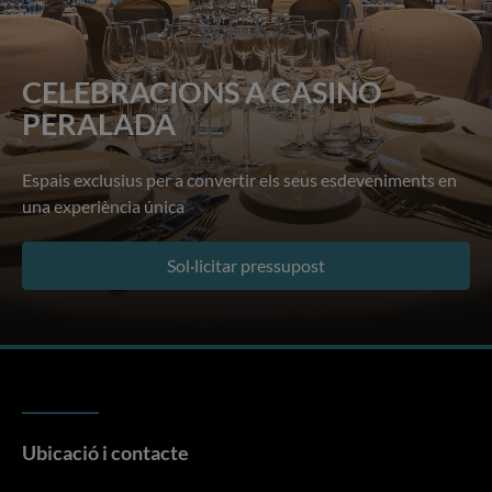
CELEBRACIONS A CASINO
PERALADA
Espais exclusius per a convertir els seus esdeveniments en
una experiència única
Sol·licitar pressupost
Ubicació i contacte