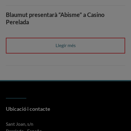
Blaumut presentarà “Abisme” a Casino
Perelada
Llegir més
Ubicació i contacte
Sant Joan, s/n
Perelada - España