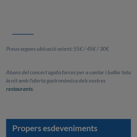
Preus segons ubicació seient: 55€ / 45€ / 30€
Abans del concert agafa forces per a cantar i ballar tota
la nit amb l'oferta gastronòmica dels nostres
restaurants
.
Propers esdeveniments