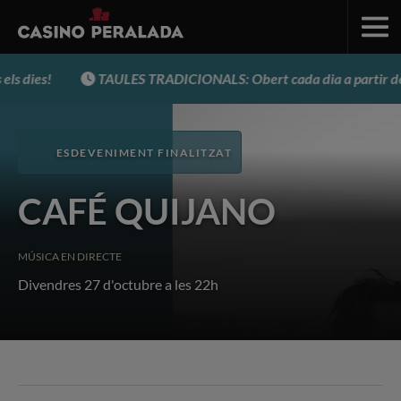
ls dies!
TAULES TRADICIONALS: Obert cada dia a partir de 
ESDEVENIMENT FINALITZAT
CAFÉ QUIJANO
MÚSICA EN DIRECTE
Divendres 27 d'octubre a les 22h