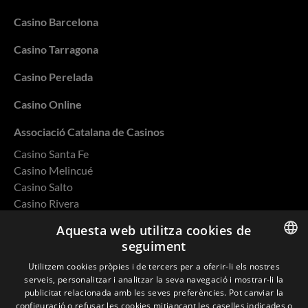
Casino Barcelona
Casino Tarragona
Casino Perelada
Casino Online
Associació Catalana de Casinos
Casino Santa Fe
Casino Melincué
Casino Salto
Casino Rivera
Casino Ovalle
Aquesta web utilitza cookies de
seguiment
ENGLISH
Utilitzem cookies pròpies i de tercers per a oferir-li els nostres
serveis, personalitzar i analitzar la seva navegació i mostrar-li la
SPANISH
Política de Privacitat
publicitat relacionada amb les seves preferències. Pot canviar la
configuració o refusar les cookies mitjançant les caselles indicades o