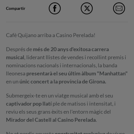
Compartir
Facebook
X
e-
Cafè Quijano arriba a Casino Perelada!
Després de
més de 20 anys d'exitosa carrera
musical
, liderant llistes de vendes i recollint premis i
nominacions nacionals i internacionals, la banda
lleonesa
presentarà el seu últim àlbum "Manhattan"
en un
únic concert a la província de Girona.
Submergeix-te en un viatge musical amb el seu
captivador pop llatí
ple de matisos i intensitat, i
reviu els seus grans èxits en l'entorn màgic del
Mirador del Castell al Casino Perelada
.
No et perdis aquesta
oportunitat exclusiva
de viure