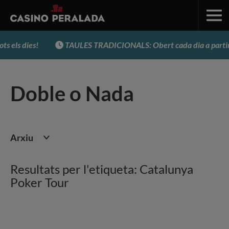
s els dies!
TAULES TRADICIONALS: Obert cada dia a partir 
Doble o Nada
Arxiu
Resultats per l'etiqueta: Catalunya
Poker Tour