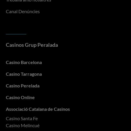
Canal Denúncies
Casinos Grup Peralada
Casino Barcelona
Casino Tarragona
Casino Perelada
Casino Online
Associació Catalana de Casinos
Casino Santa Fe
Casino Melincué