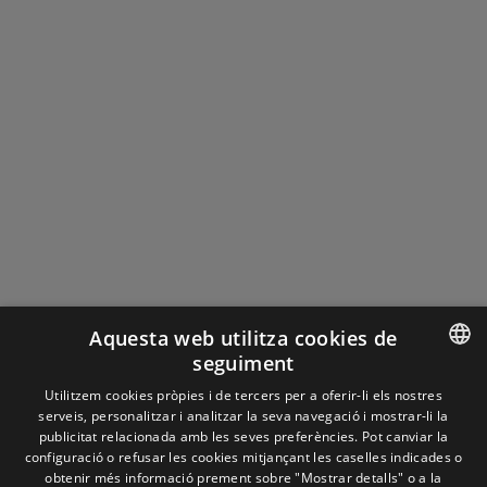
Aquesta web utilitza cookies de
seguiment
ENGLISH
Utilitzem cookies pròpies i de tercers per a oferir-li els nostres
serveis, personalitzar i analitzar la seva navegació i mostrar-li la
SPANISH
publicitat relacionada amb les seves preferències. Pot canviar la
configuració o refusar les cookies mitjançant les caselles indicades o
FRENCH
obtenir més informació prement sobre "Mostrar detalls" o a la