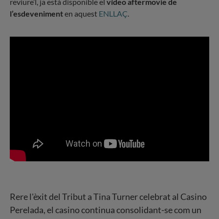
reviure’l, ja està disponible el
vídeo aftermovie de
l’esdeveniment
en aquest
ENLLAÇ
.
Rere l'èxit del Tribut a Tina Turner celebrat al Casino
Perelada, el casino continua consolidant-se com un