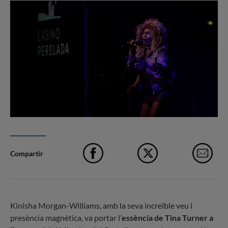
Compartir
Facebook
X
e-M
Kinisha Morgan-Williams, amb la seva increïble veu i
presència magnètica, va portar l’
essència de Tina Turner a