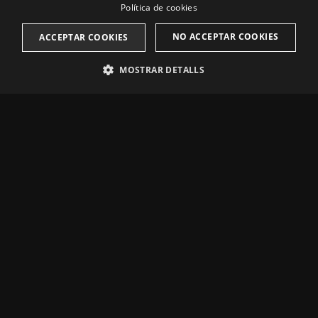
Política de cookies
CATALAN
NO ACCEPTAR COOKIES
ACCEPTAR COOKIES
MOSTRAR DETALLS
ESTRÍCTAMENT NECESSÀRIES
ANALÍTIQUES
PUBLICITÀRIES
Estríctament necessàries
Analítiques
Publicitàries
Les cookies estríctament necessàries permeten la funcionalitat central del
lloc web, com l'inici de sessió de l'usuari i l'administració del compte. El lloc
web no pot utilitzar-se correctament sense les cookies estríctament
necessàries.
Nom
Proveïdor / Domini
Venciment
Descripció
CookieScriptConsent
1 mes
This cookie
CookieScript
is used by
.casinoperalada.com
Cookie-