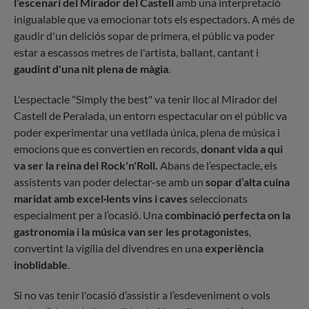
l’escenari del Mirador del Castell
amb una interpretació
inigualable que va emocionar tots els espectadors. A més de
gaudir d'un deliciós sopar de primera, el públic va poder
estar a escassos metres de l'artista, ballant, cantant i
gaudint d'una nit plena de màgia
.
L'espectacle "Simply the best" va tenir lloc al Mirador del
Castell de Peralada, un entorn espectacular on el públic va
poder experimentar una vetllada única, plena de música i
emocions que es convertien en records,
donant vida a qui
va ser la reina del Rock'n'Roll.
Abans de l’espectacle, els
assistents van poder delectar-se amb un
sopar d’alta cuina
maridat amb excel·lents vins i caves
seleccionats
especialment per a l’ocasió. Una
combinació perfecta on la
gastronomia i la música van ser les protagonistes
,
convertint la vigília del divendres en una
experiència
inoblidable
.
Si no vas tenir l'ocasió d’assistir a l’esdeveniment o vols