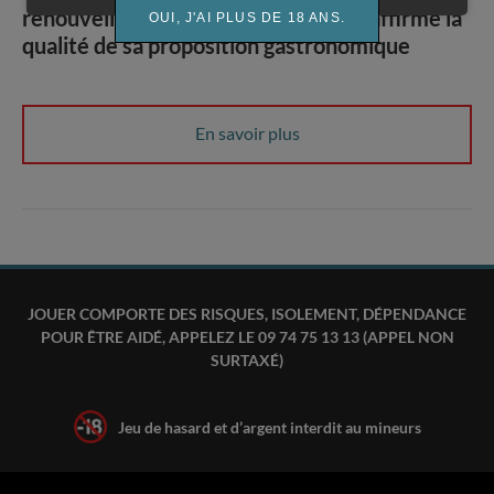
renouvelle ses 2 Soleils Repsol et réaffirme la
OUI, J'AI PLUS DE 18 ANS.
qualité de sa proposition gastronomique
En savoir plus
JOUER COMPORTE DES RISQUES, ISOLEMENT, DÉPENDANCE
POUR ÊTRE AIDÉ, APPELEZ LE 09 74 75 13 13 (APPEL NON
SURTAXÉ)
Jeu de hasard et d’argent interdit au mineurs