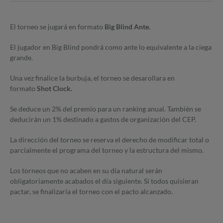
El torneo se jugará en formato
Big Blind Ante.
El jugador en Big Blind pondrá como ante lo equivalente a la ciega
grande.
Una vez finalice la burbuja, el torneo se desarollara en
formato
Shot Clock.
Se deduce un 2% del premio para un ranking anual. También se
deducirán un 1% destinado a gastos de organización del CEP.
La dirección del torneo se reserva el derecho de modificar total o
parcialmente el programa del torneo y la estructura del mismo.
Los torneos que no acaben en su día natural serán
obligatoriamente acabados el día siguiente. Si todos quisieran
pactar, se finalizaría el torneo con el pacto alcanzado.