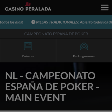
dos los días!
MESAS TRADICIONALES: Abierto todos los días a
CAMPEONATO ESPAÑA DE POKER
Crónicas
Ranking mensual
NL - CAMPEONATO
ESPAÑA DE POKER -
MAIN EVENT