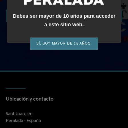
Ir al casino online
Debes ser mayor de 18 años para acceder
a este sitio web.
SÍ, SOY MAYOR DE 18 AÑOS.
Ubicación y contacto
Sant Joan, s/n
Peralada - España