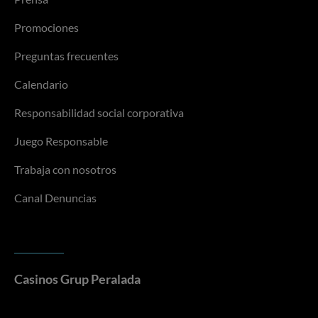
Promociones
Preguntas frecuentes
Calendario
Responsabilidad social corporativa
Juego Responsable
Trabaja con nosotros
Canal Denuncias
Casinos Grup Peralada