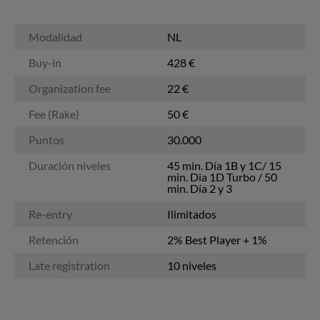
Modalidad
NL
Buy-in
428 €
Organization fee
22 €
Fee (Rake)
50 €
Puntos
30.000
Duración niveles
45 min. Día 1B y 1C/ 15
min. Dia 1D Turbo / 50
min. Día 2 y 3
Re-entry
Ilimitados
Retención
2% Best Player + 1%
Late registration
10 niveles