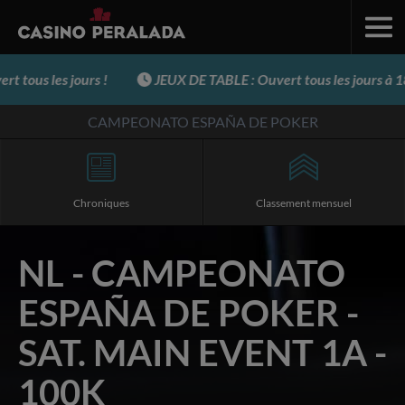
 tous les jours !
JEUX DE TABLE : Ouvert tous les jours à 18
CAMPEONATO ESPAÑA DE POKER
Chroniques
Classement mensuel
NL - CAMPEONATO
ESPAÑA DE POKER -
SAT. MAIN EVENT 1A -
100K