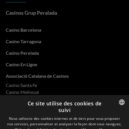
Casinos Grup Peralada
Casino Barcelona
Casino Tarragona
Casino Perelada
Casino En Ligne
Associació Catalana de Casinos
Casino Santa Fe
Casino Melincué
Casino Salto
Ce site utilise des cookies de
Casino Rivera
suivi
Casino Ovalle
ENGLISH
Nous utilisons des cookies internes et de tiers pour vous proposer
nos services, personnaliser et analyser la façon dont vous naviguez,
SPANISH