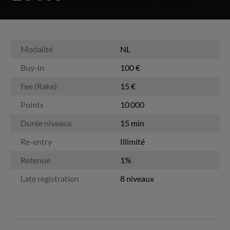
Modalité
NL
Buy-in
100 €
Fee (Rake)
15 €
Points
10 000
Durée niveaux
15 min
Re-entry
Illimité
Retenue
1%
Late registration
8 niveaux