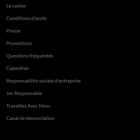
Le casino
Conditions d'accès
Presse
Promotions
Questions fréquentes
Calendrier
Responsabilite sociale d'entreprise
Joc Responsable
Travaillez Avec Nous
Canal de dénonciation