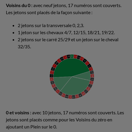
Voisins du 0 :
avec neuf jetons, 17 numéros sont couverts.
Les jetons sont placés de la façon suivante :
2 jetons sur la transversale 0, 2,3.
1 jeton sur les chevaux 4/7, 12/15, 18/21, 19/22.
2 jetons sur le carré 25/29 et un jeton sur le cheval
32/35.
0 et voisins :
avec 10 jetons, 17 numéros sont couverts. Les
jetons sont placés comme pour les Voisins du zéro en
ajoutant un Plein sur le 0.