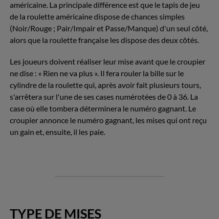
américaine. La principale différence est que le tapis de jeu
de la roulette américaine dispose de chances simples
(Noir/Rouge ; Pair/Impair et Passe/Manque) d'un seul côté,
alors que la roulette française les dispose des deux côtés.
Les joueurs doivent réaliser leur mise avant que le croupier
ne dise : « Rien ne va plus ». Il fera rouler la bille sur le
cylindre de la roulette qui, après avoir fait plusieurs tours,
s'arrêtera sur l'une de ses cases numérotées de 0 à 36. La
case où elle tombera déterminera le numéro gagnant. Le
croupier annonce le numéro gagnant, les mises qui ont reçu
un gain et, ensuite, il les paie.
TYPE DE MISES