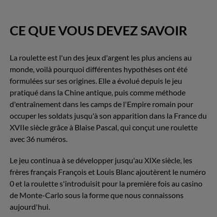
CE QUE VOUS DEVEZ SAVOIR
La roulette est l'un des jeux d'argent les plus anciens au
monde, voilà pourquoi différentes hypothèses ont été
formulées sur ses origines. Elle a évolué depuis le jeu
pratiqué dans la Chine antique, puis comme méthode
d'entraînement dans les camps de l'Empire romain pour
occuper les soldats jusqu'à son apparition dans la France du
XVIIe siècle grâce à Blaise Pascal, qui conçut une roulette
avec 36 numéros.
Le jeu continua à se développer jusqu'au XIXe siècle, les
frères français François et Louis Blanc ajoutèrent le numéro
0 et la roulette s'introduisit pour la première fois au casino
de Monte-Carlo sous la forme que nous connaissons
aujourd'hui.