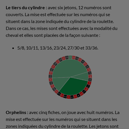
Le tiers du cylindre :
avec six jetons, 12 numéros sont
couverts. La mise est effectuée sur les numéros qui se
situent dans la zone indiquée du cylindre de la roulette.
Dans ce cas, les mises sont effectuées avec la modalité du
cheval et elles sont placées de la façon suivante :
5/8, 10/11, 13/16, 23/24, 27/30 et 33/36.
Orphelins :
avec cinq fiches, on joue avec huit numéros. La
mise est effectuée sur les numéros qui se situent dans les
zones indiquées du cylindre de la roulette. Les jetons sont