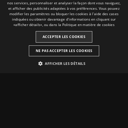
nos services, personnaliser et analyser la façon dont vous naviguez,
SPANISH
et afficher des publicités adaptées à vos préférences. Vous pouvez
modifier les paramètres ou bloquer les cookies à l'aide des cases
FRENCH
indiquées ou obtenir davantage d'informations en cliquant sur
«afficher détails», ou dans la
Politique en matière de cookies
CATALAN
ACCEPTER LES COOKIES
NE PAS ACCEPTER LES COOKIES
AFFICHER LES DÉTAILS
STRICTEMENT NÉCESSAIRES
ANALYTIQUES
PUBLICITAIRES
Strictement nécessaires
Analytiques
Publicitaires
Les cookies strictement nécessaires rendent possible les fonctionnalités