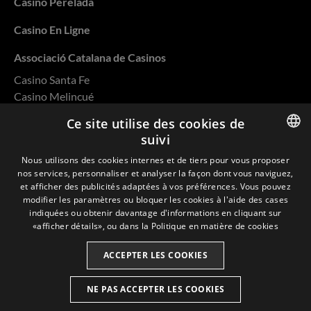
Casino Perelada
Casino En Ligne
Associació Catalana de Casinos
Casino Santa Fe
Casino Melincué
Casino Salto
Ce site utilise des cookies de
Casino Rivera
suivi
Casino Ovalle
ENGLISH
Nous utilisons des cookies internes et de tiers pour vous proposer
nos services, personnaliser et analyser la façon dont vous naviguez,
SPANISH
et afficher des publicités adaptées à vos préférences. Vous pouvez
modifier les paramètres ou bloquer les cookies à l'aide des cases
FRENCH
indiquées ou obtenir davantage d'informations en cliquant sur
Politique de confidentialité
«afficher détails», ou dans la
Politique en matière de cookies
CATALAN
Cookies
ACCEPTER LES COOKIES
Politique de Qualité et d'Environnement
NE PAS ACCEPTER LES COOKIES