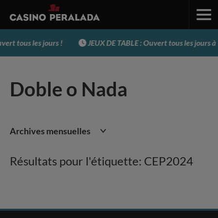
ert tous les jours !
JEUX DE TABLE : Ouvert tous les jours à 
Doble o Nada
Archives mensuelles
Résultats pour l'étiquette: CEP2024