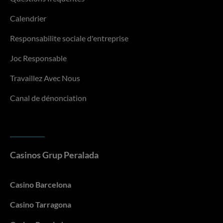
Calendrier
Responsabilite sociale d'entreprise
Joc Responsable
Travaillez Avec Nous
Canal de dénonciation
Casinos Grup Peralada
Casino Barcelona
Casino Tarragona