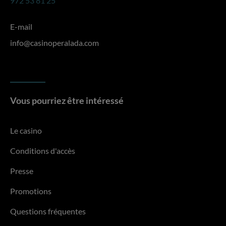
972 53 81 25
E-mail
info@casinoperalada.com
Vous pourriez être intéressé
Le casino
Conditions d'accès
Presse
Promotions
Questions fréquentes