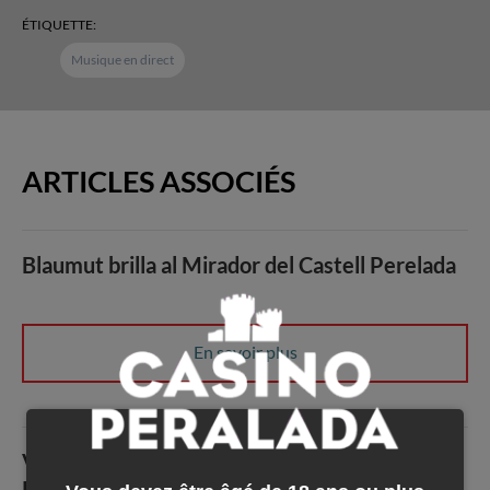
ÉTIQUETTE:
Musique en direct
ARTICLES ASSOCIÉS
Blaumut brilla al Mirador del Castell Perelada
En savoir plus
Vous avez raté le tribut aux Beatles au Casino
Peralada ? Revivez la soirée dès maintenant