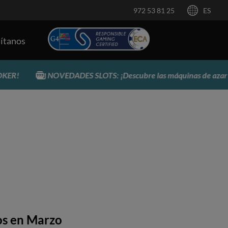
972 53 81 25
ES
sítanos
R!
NOVEDADES SLOTS: ¡Descubre las máquinas de azar más 
os en Marzo