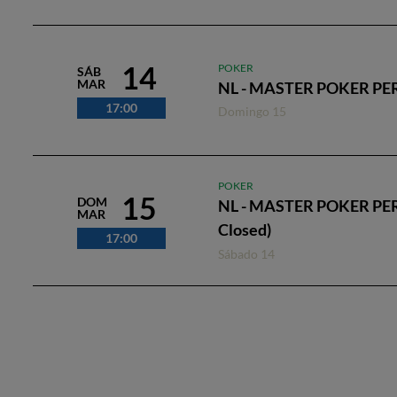
14
POKER
SÁB
MAR
NL - MASTER POKER PER
17:00
Domingo 15
POKER
15
DOM
NL - MASTER POKER PERE
MAR
Closed)
17:00
Sábado 14