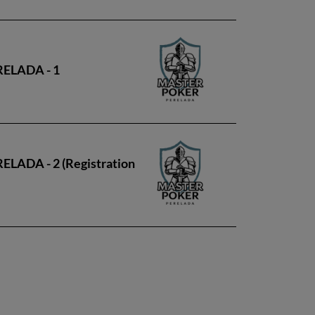
ELADA - 1
LADA - 2 (Registration